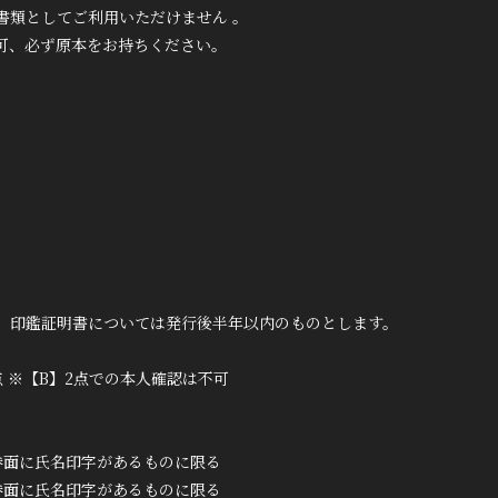
書類としてご利用いただけません 。
可、必ず原本をお持ちください。
、印鑑証明書については発行後半年以内のものとします。
(5)1点 ※【B】2点での本人確認は不可
ド券面に氏名印字があるものに限る
ド券面に氏名印字があるものに限る