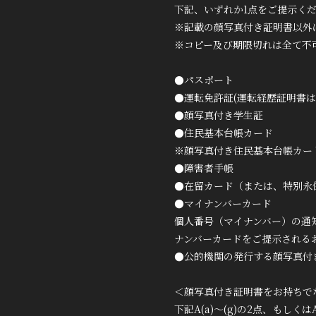
下記、いずれか1点をご提示く
※記載の顔写真付き証明書以外
※コピー及び期限切れは全て不
●パスポート
●運転免許証(運転経歴証明書は
●顔写真付き学生証
●住民基本台帳カード
※顔写真付き住民基本台帳カー
●障害者手帳
●在留カード（または、特別永
●マイナンバーカード
個人番号（マイナンバー）の通
ナンバーカードをご提示される
●公的機関の発行する顔写真付
＜顔写真付き証明書をお持ちで
下記A(a)～(g)の2点、もしくはA