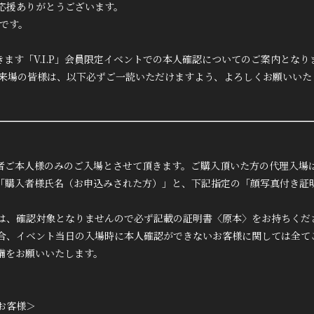
応援ありがとうございます。
です。
だきます「V.I.P」会員限定イベントでの本人確認についてのご案内となり
にご来場の皆様は、以下必ずご一読いただけますよう、よろしくお願いいた
者ご本人様のみのご入場とさせて頂きます。ご購入頂いた方の代理入場
「購入者様氏名（お申込みされた方）」と、下記指定の「顔写真付き証
は、確認対象となりませんので必ず記載の証明書〈原本〉をお持ちくだ
合、イベント当日の入場時に本人確認ができないお客様に関しては全て
備をお願いいたします。
お客様＞