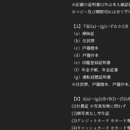
※記載の証明書以外は本人確認
※コピー及び期限切れは全て不
【A】下記(a)～(g)いずれか2点
（a）保険証
（b）住民票
（c）戸籍謄本
（d）戸籍抄本
（e）印鑑登録証明書
（f）年金手帳、年金証書
（g）運転経歴証明書
※住民票、戸籍謄本、戸籍抄本
【B】A(a)～(g)1点+B(1)～
(1)社員証 ※写真有無に問わず
(2)顔写真なし学生証
(3)クレジットカード ※カー
(4)キャッシュカード ※カー