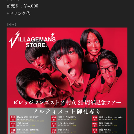
前売り：￥4,000
会員登録
ログイン
+ドリンク代
INFO