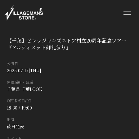
HOME
INFORMATION
【千葉】ビレッジマンズストア村立20周年記念ツアー
SCHEDULE
VIDEO
『アルティメット御礼参り』
PROFILE
DISCOGRAPHY
公演日
2025.07.17
[THU]
BLOG
MOVIE
開催場所・会場
RADIO
PHOTO
千葉県
千葉LOOK
OPEN/START
SHOP
CONTACT
18:30 / 19:00
出演
後日発表
チケット