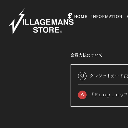
HOME
INFORMATION
会費支払について
クレジットカード決
Q
「Ｆａｎｐｌｕｓフ
A